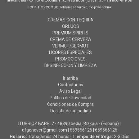
licor-joven
licor-melon
artesano
lata-licor
licor-alto-octanaje
licor-azul
licor-lata
licor-novedoso
sobremesa
turbo
turbo-power-drink
CREMAS CON TEQUILA
ORUJOS
PREMIUM SPIRITS
CREMA DE CERVEZA
VERMUT/BERMUT
LICORES ESPECIALES
PROMOCIONES
DESINFECCION Y LIMPIEZA
Ir arriba
Contáctanos
Aviso Legal
Política de Privacidad
Condiciones de Compra
Desistir de un pedido
ITURRIOZ BARRI 7 - 48390 bedia, Bizkaia - (España) |
afgenever@gmail.com |
659566126
|
659566126
Horario:
Trabajamos 24 horas |
Tiempo de Entrega:
2-3 días