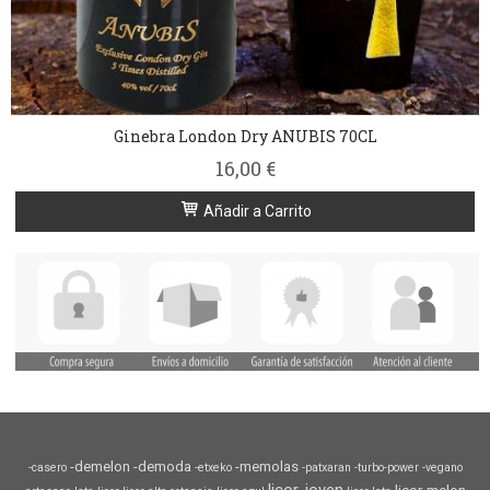
Ginebra London Dry ANUBIS 70CL
16,00 €
Añadir a Carrito
-demelon
-demoda
-memolas
-casero
-etxeko
-patxaran
-turbo-power
-vegano