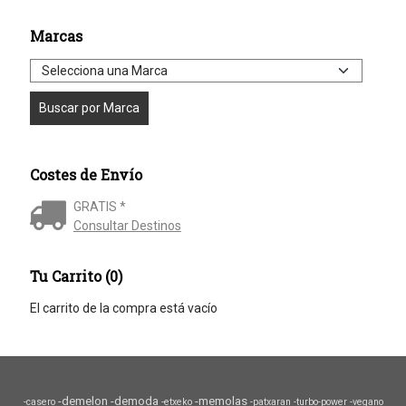
Marcas
Costes de Envío
GRATIS *
Consultar Destinos
Tu Carrito (0)
El carrito de la compra está vacío
-demelon
-demoda
-memolas
-casero
-etxeko
-patxaran
-turbo-power
-vegano