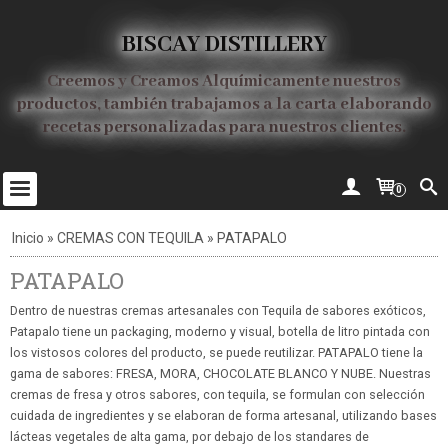
BISCAY DISTILLERY
Creemos y Creamos Alquímicamente nuestros
productos, también trabajamos a la carta elaborando
recetas personalizadas para nuestros clientes.
0
Inicio
»
CREMAS CON TEQUILA
»
PATAPALO
PATAPALO
Dentro de nuestras cremas artesanales con Tequila de sabores exóticos,
Patapalo tiene un packaging, moderno y visual, botella de litro pintada con
los vistosos colores del producto, se puede reutilizar. PATAPALO tiene la
gama de sabores: FRESA, MORA, CHOCOLATE BLANCO Y NUBE. Nuestras
cremas de fresa y otros sabores, con tequila, se formulan con selección
cuidada de ingredientes y se elaboran de forma artesanal, utilizando bases
lácteas vegetales de alta gama, por debajo de los standares de