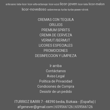
licor-joven
licor-melon
artesano
lata-licor
licor-alto-octanaje
licor-azul
licor-lata
licor-novedoso
sobremesa
turbo
turbo-power-drink
CREMAS CON TEQUILA
ORUJOS
PREMIUM SPIRITS
CREMA DE CERVEZA
VERMUT/BERMUT
LICORES ESPECIALES
PROMOCIONES
DESINFECCION Y LIMPIEZA
Ir arriba
Contáctanos
Aviso Legal
Política de Privacidad
Condiciones de Compra
Desistir de un pedido
ITURRIOZ BARRI 7 - 48390 bedia, Bizkaia - (España) |
afgenever@gmail.com |
659566126
|
659566126